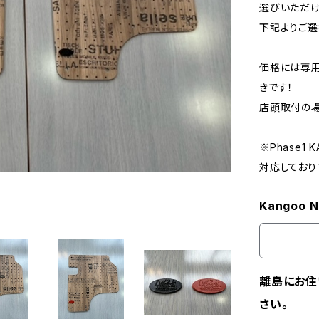
選びいただけ
下記よりご選
価格には専用
きです！
店頭取付の
※Phase
対応しており
Kangoo 
離島にお住
さい。