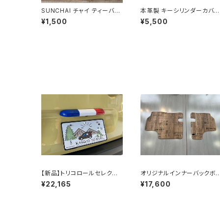
SUNCHAI チャイ ティーバッ
本革製 キーシリンダーカバ
グ 3種 飲み比べギフトBOXセ
Brown Leather Type
¥1,500
¥5,500
ット
【新品】トリコロールセレクショ
オリジナルインナーバックボ
ン：リアライセンスプレートラ
ード【KNMBB03 ブルックリ
¥22,165
¥17,600
ンプカバー【残：6】
ンアルダー】